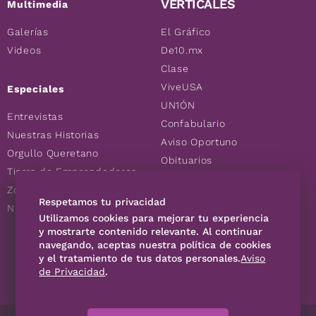
VERTICALES
Multimedia
Galerías
El Gráfico
Videos
De10.mx
Clase
ViveUSA
Especiales
UN1ÓN
Entrevistas
Confabulario
Nuestras Historias
Aviso Oportuno
Orgullo Queretano
Obituarios
Tierra de Emprendedores
Descuentos
Zoociales
Consultas
Respetamos tu privacidad
Nuevos Queretanos
Utilizamos cookies para mejorar tu experiencia
y mostrarte contenido relevante. Al continuar
SÍGUENOS
navegando, aceptas nuestra política de cookies
y el tratamiento de tus datos personales.
Aviso
de Privacidad
.