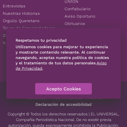
UN1ÓN
Entrevistas
Confabulario
Nuestras Historias
Aviso Oportuno
Orgullo Queretano
Obituarios
Tierra de Emprendedores
Descuentos
Zoociales
Consultas
Respetamos tu privacidad
Nuevos Queretanos
Utilizamos cookies para mejorar tu experiencia
y mostrarte contenido relevante. Al continuar
SÍGUENOS
navegando, aceptas nuestra política de cookies
y el tratamiento de tus datos personales.
Aviso
de Privacidad
.
Acepto Cookies
Directorio
Contáctanos
Código de Ética
Violencia
Publicidad
Aviso Privacidad
Historia
Declaración de accesibilidad
Copyright © Todos los derechos reservados | EL UNIVERSAL,
Compañía Periodística Nacional. De no existir previa
autorización, queda expresamente prohibida la Publicación,