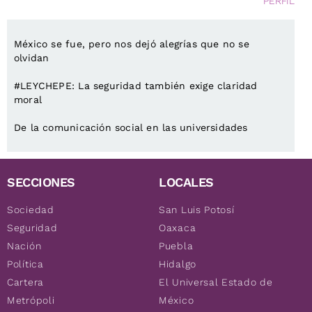
PERFIL
México se fue, pero nos dejó alegrías que no se
olvidan
#LEYCHEPE: La seguridad también exige claridad
moral
De la comunicación social en las universidades
SECCIONES
LOCALES
Sociedad
San Luis Potosí
Seguridad
Oaxaca
Nación
Puebla
Política
Hidalgo
Cartera
El Universal Estado de
Metrópoli
México