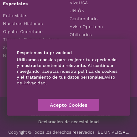
ViveUSA
Especiales
UN1ÓN
Entrevistas
Confabulario
Nuestras Historias
Aviso Oportuno
Orgullo Queretano
Obituarios
Tierra de Emprendedores
Descuentos
Zoociales
Consultas
Respetamos tu privacidad
Nuevos Queretanos
Utilizamos cookies para mejorar tu experiencia
y mostrarte contenido relevante. Al continuar
SÍGUENOS
navegando, aceptas nuestra política de cookies
y el tratamiento de tus datos personales.
Aviso
de Privacidad
.
Acepto Cookies
Directorio
Contáctanos
Código de Ética
Violencia
Publicidad
Aviso Privacidad
Historia
Declaración de accesibilidad
Copyright © Todos los derechos reservados | EL UNIVERSAL,