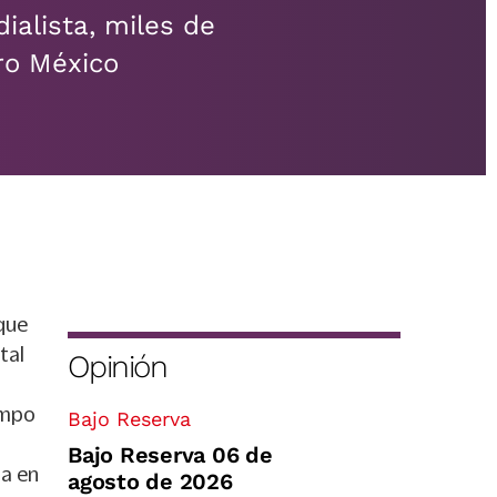
ialista, miles de
ro México
 que
tal
Opinión
empo
Bajo Reserva
Bajo Reserva 06 de
da en
agosto de 2026