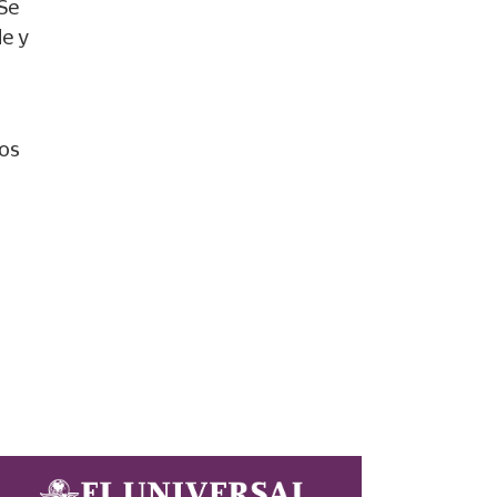
“Se
de y
ros