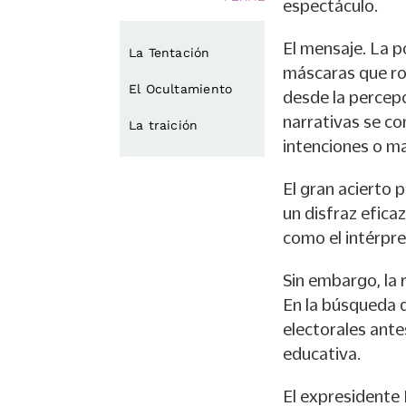
espectáculo.
El mensaje. La po
La Tentación
máscaras que r
El Ocultamiento
desde la percepc
narrativas se co
La traición
intenciones o ma
El gran acierto p
un disfraz efica
como el intérpre
Sin embargo, la 
En la búsqueda d
electorales ant
educativa.
El expresidente 