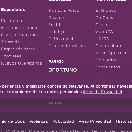
Especiales
San Luis Potosí
El Gráfico
Oaxaca
De10.mx
Entrevistas
Puebla
Clase
Nuestras Historias
Hidalgo
ViveUSA
Orgullo Queretano
El Universal
UN1ÓN
Tierra de
Estado de México
Confabulario
Emprendedores
Aviso Oportuno
Zoociales
Obituarios
AVISO
Nuevos Queretanos
Descuentos
OPORTUNO
Consultas
Inmuebles
xperiencia y mostrarte contenido relevante. Al continuar navega
Empleos
y el tratamiento de tus datos personales.
Aviso de Privacidad
.
Vehículos
Varios
igo de Ética
Violencia
Publicidad
Aviso Privacidad
Historia
EL UNIVERSAL, Compañía Periodística Nacional. De no existir previa 