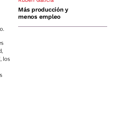
Más producción y
l
menos empleo
o.
es
d,
, los
s