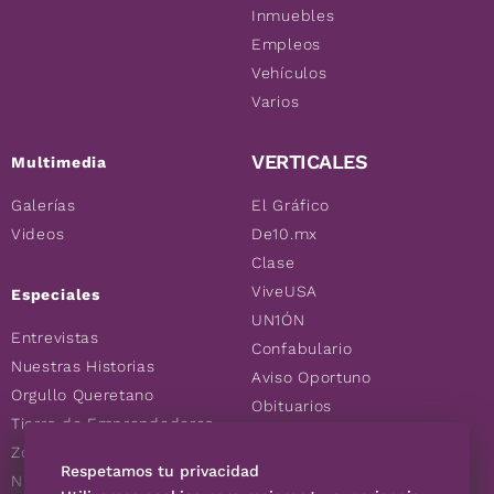
Inmuebles
Empleos
Vehículos
Varios
VERTICALES
Multimedia
Galerías
El Gráfico
Videos
De10.mx
Clase
ViveUSA
Especiales
UN1ÓN
Entrevistas
Confabulario
Nuestras Historias
Aviso Oportuno
Orgullo Queretano
Obituarios
Tierra de Emprendedores
Descuentos
Zoociales
Consultas
Respetamos tu privacidad
Nuevos Queretanos