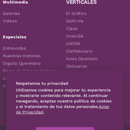
VERTICALES
Multimedia
Galerías
El Gráfico
Videos
De10.mx
Clase
ViveUSA
Especiales
UN1ÓN
Entrevistas
Confabulario
Nuestras Historias
Aviso Oportuno
Orgullo Queretano
Obituarios
Tierra de Emprendedores
Descuentos
Zoociales
Consultas
Respetamos tu privacidad
Nuevos Queretanos
Utilizamos cookies para mejorar tu experiencia
y mostrarte contenido relevante. Al continuar
navegando, aceptas nuestra política de cookies
SÍGUENOS
y el tratamiento de tus datos personales.
Aviso
de Privacidad
.