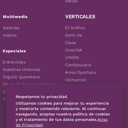
Varios
VERTICALES
Multimedia
Galerías
El Gráfico
Videos
De10.mx
Clase
ViveUSA
Especiales
UN1ÓN
Entrevistas
Confabulario
Nuestras Historias
Aviso Oportuno
Orgullo Queretano
Obituarios
Tierra de Emprendedores
Descuentos
Zoociales
Consultas
Respetamos tu privacidad
Nuevos Queretanos
Utilizamos cookies para mejorar tu experiencia
y mostrarte contenido relevante. Al continuar
navegando, aceptas nuestra política de cookies
SÍGUENOS
y el tratamiento de tus datos personales.
Aviso
de Privacidad
.