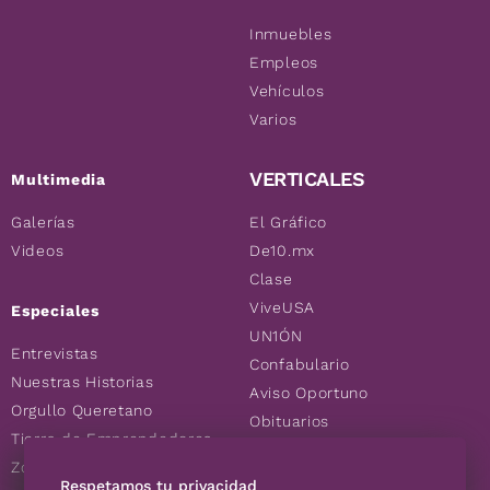
Inmuebles
Empleos
Vehículos
Varios
VERTICALES
Multimedia
Galerías
El Gráfico
Videos
De10.mx
Clase
ViveUSA
Especiales
UN1ÓN
Entrevistas
Confabulario
Nuestras Historias
Aviso Oportuno
Orgullo Queretano
Obituarios
Tierra de Emprendedores
Descuentos
Zoociales
Consultas
Respetamos tu privacidad