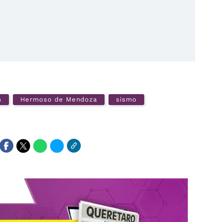
n
Hermoso de Mendoza
sismo