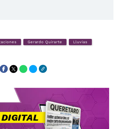
taciones
Gerardo Quirarte
Lluvias