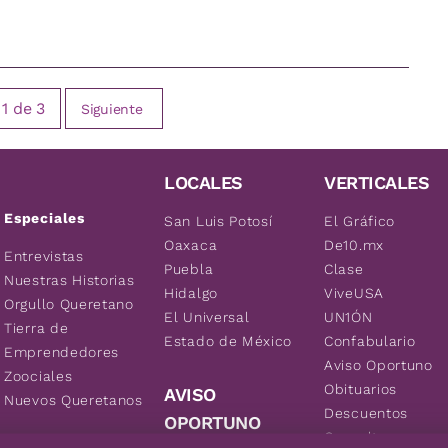
1
de
3
Siguiente
LOCALES
VERTICALES
Especiales
San Luis Potosí
El Gráfico
Oaxaca
De10.mx
Entrevistas
Puebla
Clase
Nuestras Historias
Hidalgo
ViveUSA
Orgullo Queretano
El Universal
UN1ÓN
Tierra de
Estado de México
Confabulario
Emprendedores
Aviso Oportuno
Zoociales
Obituarios
AVISO
Nuevos Queretanos
Descuentos
OPORTUNO
Consultas