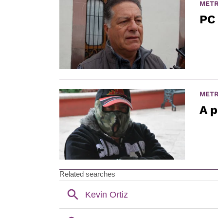
METR
PC 
METR
A p