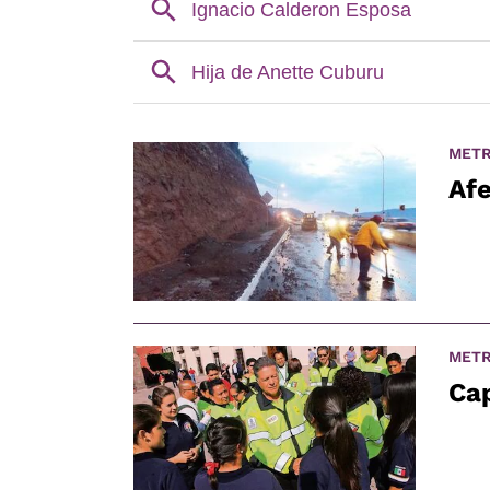
METR
Afe
METR
Cap