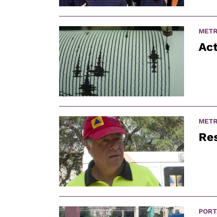
METR
Act
METR
Res
PORT