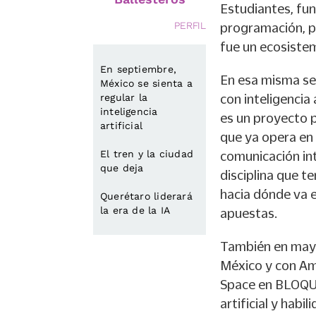
Estudiantes, fun
PERFIL
programación, pe
fue un ecosiste
En septiembre,
En esa misma se
México se sienta a
regular la
con inteligencia 
inteligencia
es un proyecto 
artificial
que ya opera en 
El tren y la ciudad
comunicación int
que deja
disciplina que t
hacia dónde va e
Querétaro liderará
la era de la IA
apuestas.
También en mayo
México y con Am
Space en BLOQUE
artificial y hab