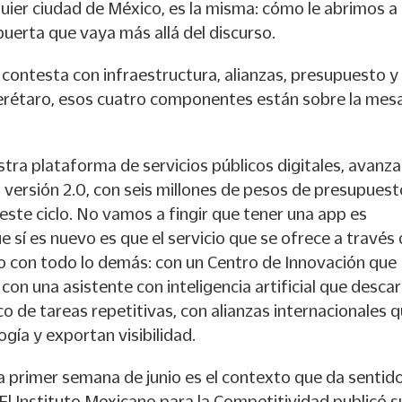
lquier ciudad de México, es la misma: cómo le abrimos a 
puerta que vaya más allá del discurso.
contesta con infraestructura, alianzas, presupuesto y
erétaro, esos cuatro componentes están sobre la mesa
tra plataforma de servicios públicos digitales, avanza
u versión 2.0, con seis millones de pesos de presupuest
ste ciclo. No vamos a fingir que tener una app es
 sí es nuevo es que el servicio que se ofrece a través
do con todo lo demás: con un Centro de Innovación que
 con una asistente con inteligencia artificial que desca
ico de tareas repetitivas, con alianzas internacionales 
gía y exportan visibilidad.
a primer semana de junio es el contexto que da sentid
.El Instituto Mexicano para la Competitividad publicó s