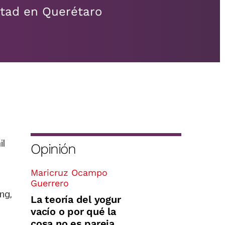
ntad en Querétaro
il
Opinión
Maricruz Ocampo
Guerrero
ing,
La teoría del yogur
vacío o por qué la
cosa no es pareja