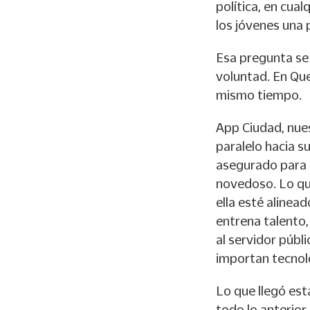
política, en cua
los jóvenes una 
Esa pregunta se 
voluntad. En Qu
mismo tiempo.
App Ciudad, nues
paralelo hacia s
asegurado para e
novedoso. Lo que
ella esté alinea
entrena talento,
al servidor públ
importan tecnolo
Lo que llegó est
todo lo anterior