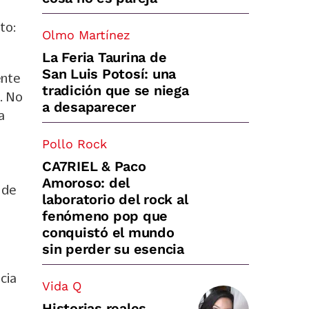
to:
Olmo Martínez
La Feria Taurina de
San Luis Potosí: una
ente
tradición que se niega
o. No
a desaparecer
a
Pollo Rock
CA7RIEL & Paco
Amoroso: del
 de
laboratorio del rock al
fenómeno pop que
conquistó el mundo
sin perder su esencia
cia
Vida Q
Historias reales