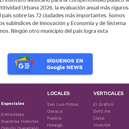
itividad Urbana 2026, la evaluación anual más riguros
el país sobre las 72 ciudades más importantes. Somos
los subíndices de Innovación y Economía y de Sistema
rnos. Ningún otro municipio del país logra esta
LOCALES
VERTICALES
Especiales
San Luis Potosí
El Gráfico
Oaxaca
De10.mx
Entrevistas
Puebla
Clase
Nuestras Historias
Hidalgo
ViveUSA
Orgullo Queretano