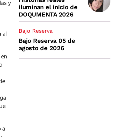
las y
iluminan el inicio de
DOQUMENTA 2026
Bajo Reserva
 al
Bajo Reserva 05 de
agosto de 2026
 en
o
 de
rga
que
o a
u