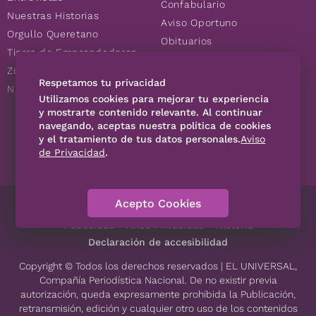
Confabulario
Nuestras Historias
Aviso Oportuno
Orgullo Queretano
Obituarios
Tierra de Emprendedores
Descuentos
Zoociales
Consultas
Respetamos tu privacidad
Nuevos Queretanos
Utilizamos cookies para mejorar tu experiencia
y mostrarte contenido relevante. Al continuar
SÍGUENOS
navegando, aceptas nuestra política de cookies
y el tratamiento de tus datos personales.
Aviso
de Privacidad
.
Acepto Cookies
Directorio
Contáctanos
Código de Ética
Violencia
Publicidad
Aviso Privacidad
Historia
Declaración de accesibilidad
Copyright © Todos los derechos reservados | EL UNIVERSAL,
Compañía Periodística Nacional. De no existir previa
autorización, queda expresamente prohibida la Publicación,
retransmisión, edición y cualquier otro uso de los contenidos