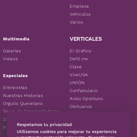
Empleos
Vehículos
Varios
VERTICALES
Multimedia
Galerías
El Gráfico
Videos
De10.mx
Clase
ViveUSA
Especiales
UN1ÓN
Entrevistas
Confabulario
Nuestras Historias
Aviso Oportuno
Orgullo Queretano
Obituarios
Tierra de Emprendedores
Descuentos
Zoociales
Consultas
Respetamos tu privacidad
Nuevos Queretanos
Utilizamos cookies para mejorar tu experiencia