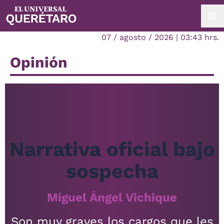
07 / agosto / 2026 | 03:43 hrs.
Opinión
Narrativa oficial bajo
sospecha
Miguel Ángel Vichique
Son muy graves los cargos que les