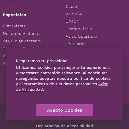
Clase
ViveUSA
Especiales
UN1ÓN
Entrevistas
Confabulario
Nuestras Historias
Aviso Oportuno
Orgullo Queretano
Obituarios
Tierra de Emprendedores
Descuentos
Zoociales
Consultas
Respetamos tu privacidad
Nuevos Queretanos
Utilizamos cookies para mejorar tu experiencia
y mostrarte contenido relevante. Al continuar
SÍGUENOS
navegando, aceptas nuestra política de cookies
y el tratamiento de tus datos personales.
Aviso
de Privacidad
.
Acepto Cookies
Directorio
Contáctanos
Código de Ética
Violencia
Publicidad
Aviso Privacidad
Historia
Declaración de accesibilidad