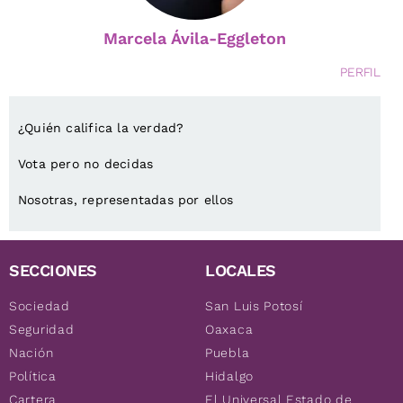
Marcela Ávila-Eggleton
PERFIL
¿Quién califica la verdad?
Vota pero no decidas
Nosotras, representadas por ellos
SECCIONES
LOCALES
Sociedad
San Luis Potosí
Seguridad
Oaxaca
Nación
Puebla
Política
Hidalgo
Cartera
El Universal Estado de