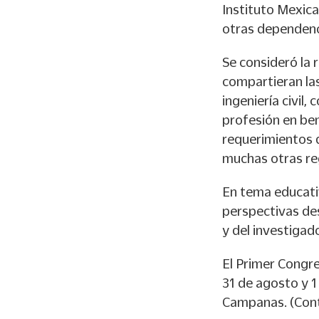
Instituto Mexic
otras dependenc
Se consideró la 
compartieran las
ingeniería civil, 
profesión en ben
requerimientos d
muchas otras reg
En tema educativ
perspectivas des
y del investigado
El Primer Congre
31 de agosto y 1
Campanas. (Cont