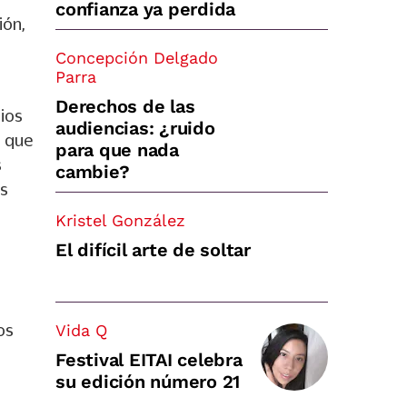
confianza ya perdida
ión,
Concepción Delgado
Parra
Derechos de las
gios
audiencias: ¿ruido
s que
para que nada
s
cambie?
as
Kristel González
El difícil arte de soltar
os
Vida Q
o
Festival EITAI celebra
su edición número 21