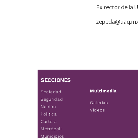
Ex rector de la 
zepeda@uaq.m
SECCIONES
Multimedia
Sociedad
Seguridad
Galerías
Nación
Videos
Política
Cartera
Metrópoli
Municipios