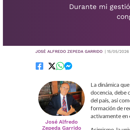
Durante mi gestió
cong
JOSÉ ALFREDO ZEPEDA GARRIDO
|
15/05/2026
La dinámica que s
docencia, debe c
del país, así co
formación de re
activamente en e
José Alfredo
Zepeda Garrido
Asimismo, la un