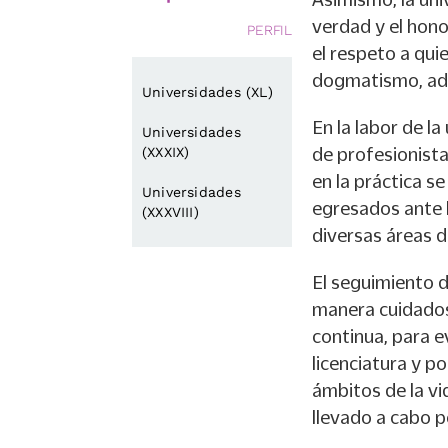
verdad y el hono
PERFIL
el respeto a quie
dogmatismo, ado
Universidades (XL)
En la labor de la
Universidades
de profesionista
(XXXIX)
en la práctica s
Universidades
egresados ante l
(XXXVIII)
diversas áreas d
El seguimiento 
manera cuidados
continua, para e
licenciatura y p
ámbitos de la vi
llevado a cabo 