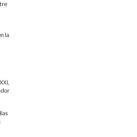
tre
n la
XXI,
ador
días
s