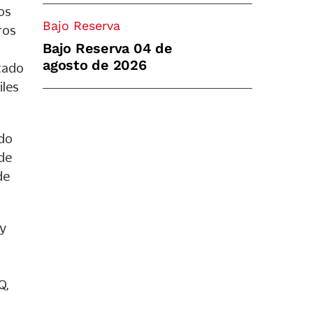
os
Bajo Reserva
ros
Bajo Reserva 04 de
agosto de 2026
stado
iles
ido
de
de
 y
a
Q,