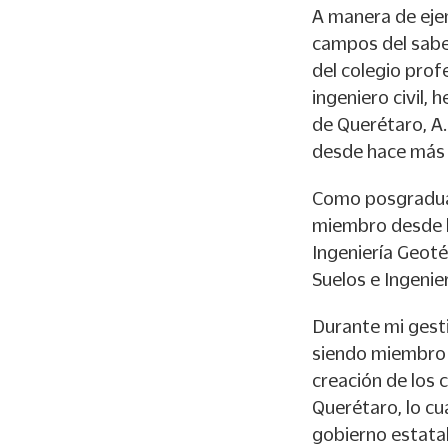
A manera de ejem
campos del sabe
del colegio prof
ingeniero civil,
de Querétaro, A.
desde hace más 
Como posgraduad
miembro desde h
Ingeniería Geoté
Suelos e Ingenie
Durante mi gest
siendo miembro a
creación de los c
Querétaro, lo cu
gobierno estatal