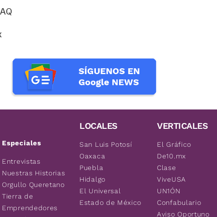
UAQ
x
LOCALES
VERTICALES
Especiales
San Luis Potosí
El Gráfico
Oaxaca
De10.mx
Entrevistas
Puebla
Clase
Nuestras Historias
Hidalgo
ViveUSA
Orgullo Queretano
El Universal
UN1ÓN
Tierra de
Estado de México
Confabulario
Emprendedores
Aviso Oportuno