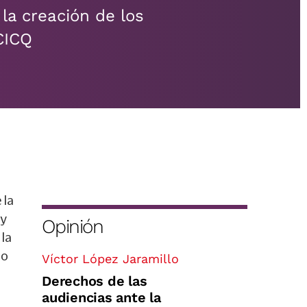
la creación de los
 CICQ
 la
 y
Opinión
 la
do
Víctor López Jaramillo
Derechos de las
audiencias ante la