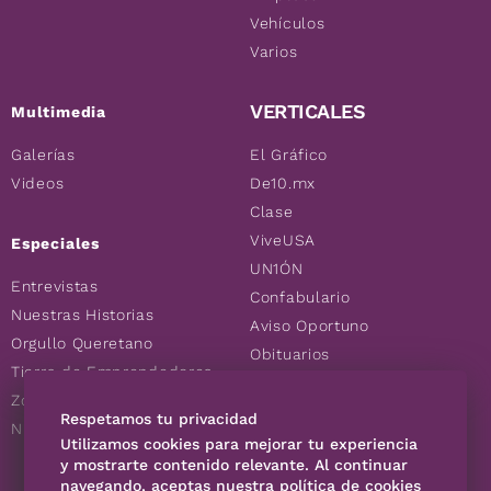
Vehículos
Varios
VERTICALES
Multimedia
Galerías
El Gráfico
Videos
De10.mx
Clase
ViveUSA
Especiales
UN1ÓN
Entrevistas
Confabulario
Nuestras Historias
Aviso Oportuno
Orgullo Queretano
Obituarios
Tierra de Emprendedores
Descuentos
Zoociales
Consultas
Respetamos tu privacidad
Nuevos Queretanos
Utilizamos cookies para mejorar tu experiencia
y mostrarte contenido relevante. Al continuar
SÍGUENOS
navegando, aceptas nuestra política de cookies