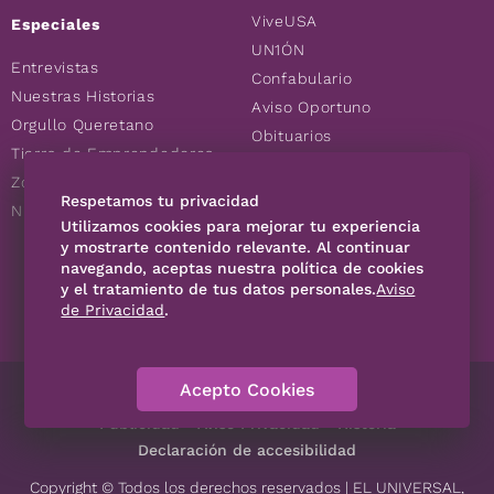
ViveUSA
Especiales
UN1ÓN
Entrevistas
Confabulario
Nuestras Historias
Aviso Oportuno
Orgullo Queretano
Obituarios
Tierra de Emprendedores
Descuentos
Zoociales
Consultas
Respetamos tu privacidad
Nuevos Queretanos
Utilizamos cookies para mejorar tu experiencia
y mostrarte contenido relevante. Al continuar
SÍGUENOS
navegando, aceptas nuestra política de cookies
y el tratamiento de tus datos personales.
Aviso
de Privacidad
.
Acepto Cookies
Directorio
Contáctanos
Código de Ética
Violencia
Publicidad
Aviso Privacidad
Historia
Declaración de accesibilidad
Copyright © Todos los derechos reservados | EL UNIVERSAL,