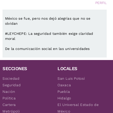
PERFIL
México se fue, pero nos dejó alegrías que no se
olvidan
#LEYCHEPE: La seguridad también exige claridad
moral
De la comunicación social en las universidades
SECCIONES
LOCALES
Sociedad
San Luis Potosí
Seguridad
Oaxaca
Nación
Puebla
Política
Hidalgo
Cartera
El Universal Estado de
Metrópoli
México