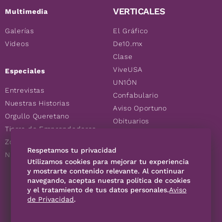
VERTICALES
Multimedia
Galerías
El Gráfico
Videos
De10.mx
Clase
ViveUSA
Especiales
UN1ÓN
Entrevistas
Confabulario
Nuestras Historias
Aviso Oportuno
Orgullo Queretano
Obituarios
Tierra de Emprendedores
Descuentos
Zoociales
Consultas
Respetamos tu privacidad
Nuevos Queretanos
Utilizamos cookies para mejorar tu experiencia
y mostrarte contenido relevante. Al continuar
SÍGUENOS
navegando, aceptas nuestra política de cookies
y el tratamiento de tus datos personales.
Aviso
de Privacidad
.