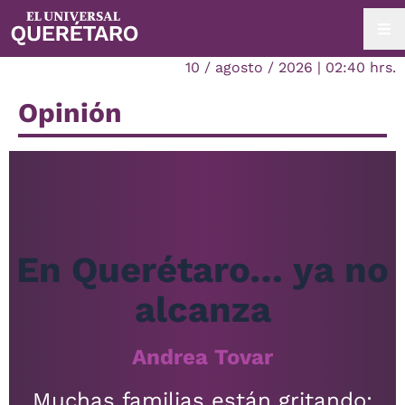
10 / agosto / 2026 | 02:40 hrs.
Opinión
En Querétaro… ya no
alcanza
Andrea Tovar
Muchas familias están gritando: