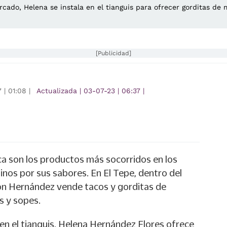
ercado, Helena se instala en el tianguis para ofrecer gorditas 
[Publicidad]
7
|
01:08
|
Actualizada
|
03-07-23
|
06:37
|
ca son los productos más socorridos en los
inos por sus sabores. En El Tepe, dentro del
n Hernández vende tacos y gorditas de
s y sopes.
 en el tianguis, Helena Hernández Flores ofrece