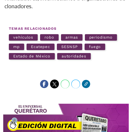
clonadores.
TEMAS RELACIONADOS
vehículos
robo
armas
periodismo
mp
Ecatepec
SESNSP
fuego
Estado de México
autoridades