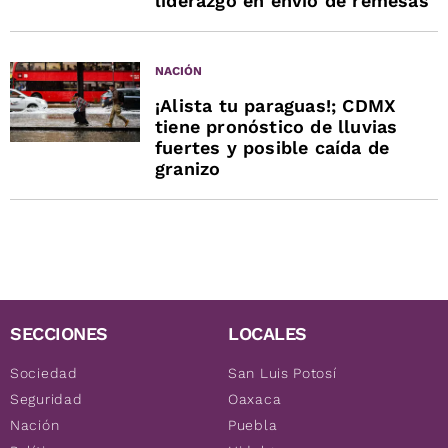
liderazgo en envío de remesas
NACIÓN
¡Alista tu paraguas!; CDMX
tiene pronóstico de lluvias
fuertes y posible caída de
granizo
SECCIONES
LOCALES
Sociedad
San Luis Potosí
Seguridad
Oaxaca
Nación
Puebla