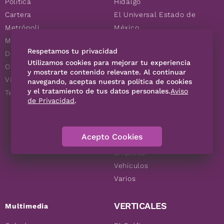
Política
Hidalgo
Cartera
El Universal Estado de
Metrópoli
México
Municipios
Respetamos tu privacidad
Deportes
Utilizamos cookies para mejorar tu experiencia
Opinión
y mostrarte contenido relevante. Al continuar
Vida Q
navegando, aceptas nuestra política de cookies
y el tratamiento de tus datos personales.
Aviso
Tendencias
de Privacidad
.
AVISO OPORTUNO
Acepto Cookies
Inmuebles
Empleos
Vehículos
Varios
VERTICALES
Multimedia