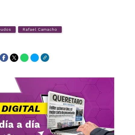
eudos
Rafael Camacho