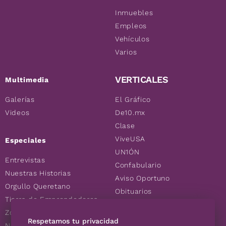
Inmuebles
Empleos
Vehículos
Varios
VERTICALES
Multimedia
Galerías
El Gráfico
Videos
De10.mx
Clase
ViveUSA
Especiales
UN1ÓN
Entrevistas
Confabulario
Nuestras Historias
Aviso Oportuno
Orgullo Queretano
Obituarios
Tierra de Emprendedores
Descuentos
Zoociales
Consultas
Respetamos tu privacidad
Nuevos Queretanos