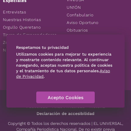
Especiales
UN1ÓN
Entrevistas
Confabulario
Nuestras Historias
Aviso Oportuno
Orgullo Queretano
Obituarios
Tierra de Emprendedores
Descuentos
Zoociales
Consultas
Respetamos tu privacidad
Nuevos Queretanos
Utilizamos cookies para mejorar tu experiencia
y mostrarte contenido relevante. Al continuar
navegando, aceptas nuestra política de cookies
SÍGUENOS
y el tratamiento de tus datos personales.
Aviso
de Privacidad
.
Acepto Cookies
Directorio
Contáctanos
Código de Ética
Violencia
Publicidad
Aviso Privacidad
Historia
Declaración de accesibilidad
Copyright © Todos los derechos reservados | EL UNIVERSAL,
Compañía Periodística Nacional. De no existir previa