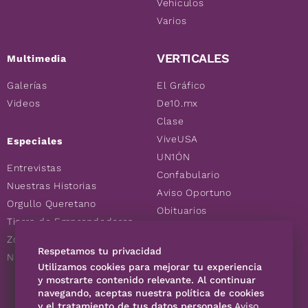
Vehículos
Varios
VERTICALES
Multimedia
Galerías
El Gráfico
Videos
De10.mx
Clase
ViveUSA
Especiales
UN1ÓN
Entrevistas
Confabulario
Nuestras Historias
Aviso Oportuno
Orgullo Queretano
Obituarios
Tierra de Emprendedores
Descuentos
Zoociales
Consultas
Respetamos tu privacidad
Nuevos Queretanos
Utilizamos cookies para mejorar tu experiencia
y mostrarte contenido relevante. Al continuar
SÍGUENOS
navegando, aceptas nuestra política de cookies
y el tratamiento de tus datos personales.
Aviso