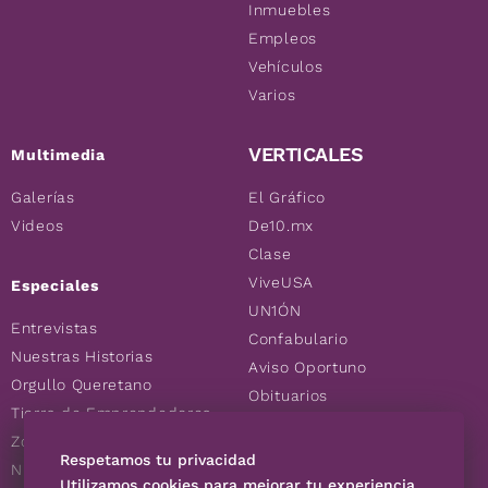
Inmuebles
Empleos
Vehículos
Varios
VERTICALES
Multimedia
Galerías
El Gráfico
Videos
De10.mx
Clase
ViveUSA
Especiales
UN1ÓN
Entrevistas
Confabulario
Nuestras Historias
Aviso Oportuno
Orgullo Queretano
Obituarios
Tierra de Emprendedores
Descuentos
Zoociales
Consultas
Respetamos tu privacidad
Nuevos Queretanos
Utilizamos cookies para mejorar tu experiencia