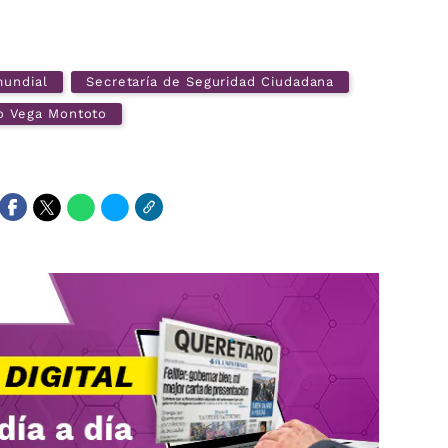
undial
Secretaría de Seguridad Ciudadana
o Vega Montoto