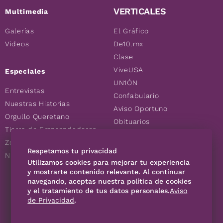
VERTICALES
Multimedia
Galerías
El Gráfico
Videos
De10.mx
Clase
ViveUSA
Especiales
UN1ÓN
Entrevistas
Confabulario
Nuestras Historias
Aviso Oportuno
Orgullo Queretano
Obituarios
Tierra de Emprendedores
Descuentos
Zoociales
Consultas
Respetamos tu privacidad
Nuevos Queretanos
Utilizamos cookies para mejorar tu experiencia
y mostrarte contenido relevante. Al continuar
SÍGUENOS
navegando, aceptas nuestra política de cookies
y el tratamiento de tus datos personales.
Aviso
de Privacidad
.