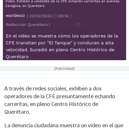
Video. Exhiben a unidades de la CFE echando carreritas en avenida
Zaragoza, en Querétaro
|
23/02/2023
09:14
|
HISTÓRICO
Redacción Querétaro |
Actualizada
09:14
En el video se muestra cómo los operadores de la
CFE transitan por "El Tanque" y conducen a alta
velocidad. Sucedió en pleno Centro Histórico de
Querétaro
[Publicidad]
A través de redes sociales, exhiben a dos
operadores de la CFE presuntamente echando
carreritas, en pleno Centro Histórico de
Querétaro.
La denuncia ciudadana muestra un video en el que