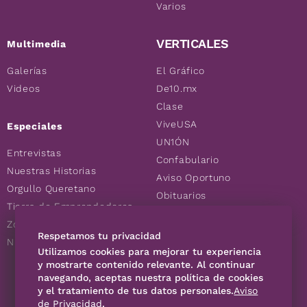
Varios
VERTICALES
Multimedia
Galerías
El Gráfico
Videos
De10.mx
Clase
ViveUSA
Especiales
UN1ÓN
Entrevistas
Confabulario
Nuestras Historias
Aviso Oportuno
Orgullo Queretano
Obituarios
Tierra de Emprendedores
Descuentos
Zoociales
Consultas
Respetamos tu privacidad
Nuevos Queretanos
Utilizamos cookies para mejorar tu experiencia
y mostrarte contenido relevante. Al continuar
navegando, aceptas nuestra política de cookies
SÍGUENOS
y el tratamiento de tus datos personales.
Aviso
de Privacidad
.