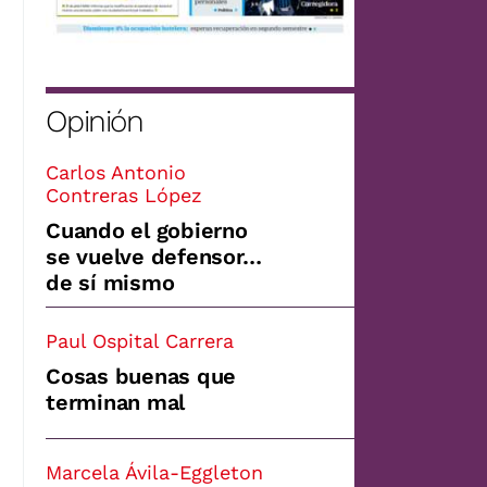
Opinión
Carlos Antonio
Contreras López
Cuando el gobierno
se vuelve defensor…
de sí mismo
Paul Ospital Carrera
Cosas buenas que
terminan mal
Marcela Ávila-Eggleton