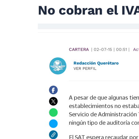
No cobran el IVA
CARTERA
|
02-07-15
|
00:51
|
Ac
Redacción Querétaro
VER PERFIL
A pesar de que algunas tie
establecimientos no estaba
Servicio de Administración 
ningún tipo de auditoría co
El SAT espera recaudar por