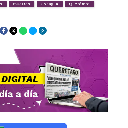
as
muertos
Conagua
Querétaro