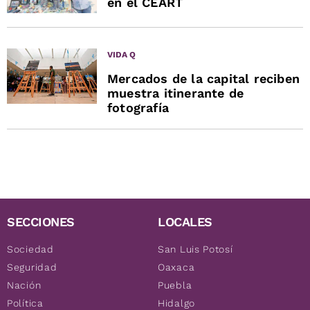
en el CEART
VIDA Q
Mercados de la capital reciben
muestra itinerante de
fotografía
SECCIONES
LOCALES
Sociedad
San Luis Potosí
Seguridad
Oaxaca
Nación
Puebla
Política
Hidalgo