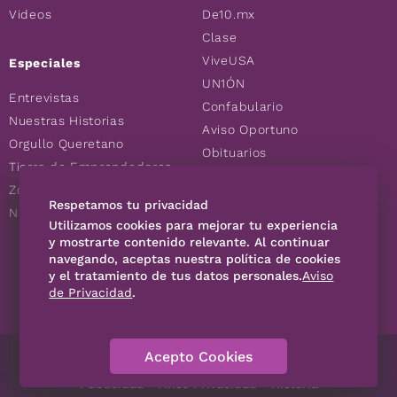
Videos
De10.mx
Clase
ViveUSA
Especiales
UN1ÓN
Entrevistas
Confabulario
Nuestras Historias
Aviso Oportuno
Orgullo Queretano
Obituarios
Tierra de Emprendedores
Descuentos
Zoociales
Consultas
Respetamos tu privacidad
Nuevos Queretanos
Utilizamos cookies para mejorar tu experiencia
y mostrarte contenido relevante. Al continuar
navegando, aceptas nuestra política de cookies
SÍGUENOS
y el tratamiento de tus datos personales.
Aviso
de Privacidad
.
Acepto Cookies
Directorio
Contáctanos
Código de Ética
Violencia
Publicidad
Aviso Privacidad
Historia