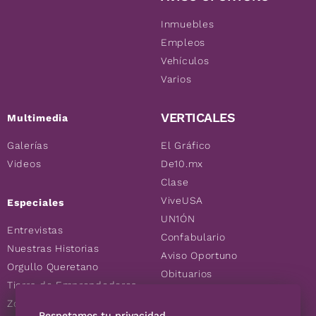
Inmuebles
Empleos
Vehículos
Varios
VERTICALES
Multimedia
Galerías
El Gráfico
Videos
De10.mx
Clase
ViveUSA
Especiales
UN1ÓN
Entrevistas
Confabulario
Nuestras Historias
Aviso Oportuno
Orgullo Queretano
Obituarios
Tierra de Emprendedores
Descuentos
Zoociales
Consultas
Respetamos tu privacidad