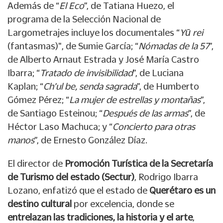
Además de “
El Eco
”, de Tatiana Huezo, el
programa de la Selección Nacional de
Largometrajes incluye los documentales “
Yū rei
(fantasmas)", de Sumie García; “
Nómadas de la 57
”,
de Alberto Arnaut Estrada y José María Castro
Ibarra; “
Tratado de invisibilidad
”, de Luciana
Kaplan; “
Ch’ul be, senda sagrada
”, de Humberto
Gómez Pérez; “
La mujer de estrellas y montañas
”,
de Santiago Esteinou; “
Después de las armas
”, de
Héctor Laso Machuca; y “
Concierto para otras
manos
”, de Ernesto González Díaz.
El director de
Promoción Turística de la Secretaría
de Turismo del estado (Sectur)
, Rodrigo Ibarra
Lozano, enfatizó que el estado de
Querétaro es un
destino cultural
por excelencia, donde se
entrelazan las tradiciones, la historia y el arte
,