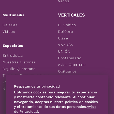
Varios
VERTICALES
Multimedia
Galerías
El Gráfico
Videos
De10.mx
Clase
ViveUSA
Especiales
UN1ÓN
Entrevistas
Confabulario
Nuestras Historias
Aviso Oportuno
Orgullo Queretano
Obituarios
Tierra de Emprendedores
Descuentos
Zoociales
Consultas
Respetamos tu privacidad
Nuevos Queretanos
Utilizamos cookies para mejorar tu experiencia
y mostrarte contenido relevante. Al continuar
navegando, aceptas nuestra política de cookies
SÍGUENOS
y el tratamiento de tus datos personales.
Aviso
de Privacidad
.