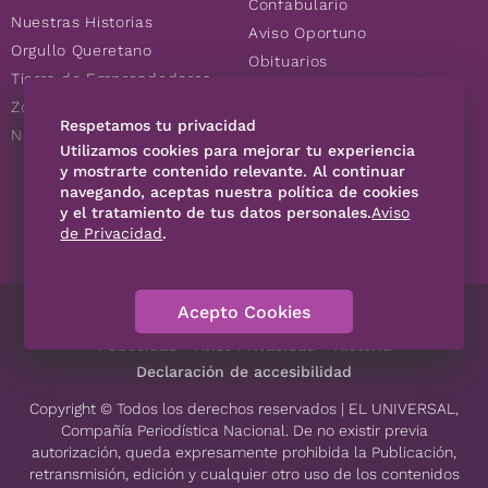
Confabulario
Nuestras Historias
Aviso Oportuno
Orgullo Queretano
Obituarios
Tierra de Emprendedores
Descuentos
Zoociales
Consultas
Respetamos tu privacidad
Nuevos Queretanos
Utilizamos cookies para mejorar tu experiencia
y mostrarte contenido relevante. Al continuar
navegando, aceptas nuestra política de cookies
SÍGUENOS
y el tratamiento de tus datos personales.
Aviso
de Privacidad
.
Acepto Cookies
Directorio
Contáctanos
Código de Ética
Violencia
Publicidad
Aviso Privacidad
Historia
Declaración de accesibilidad
Copyright © Todos los derechos reservados | EL UNIVERSAL,
Compañía Periodística Nacional. De no existir previa
autorización, queda expresamente prohibida la Publicación,
retransmisión, edición y cualquier otro uso de los contenidos