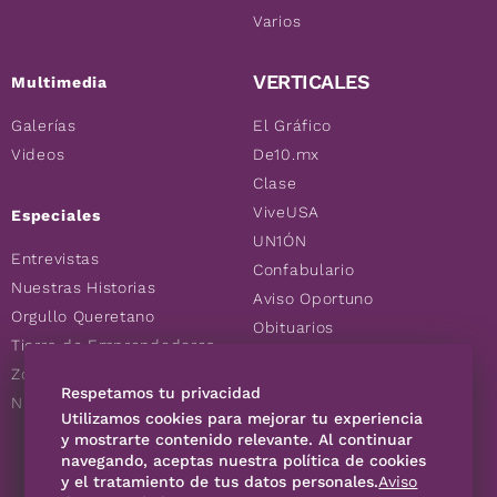
Varios
VERTICALES
Multimedia
Galerías
El Gráfico
Videos
De10.mx
Clase
ViveUSA
Especiales
UN1ÓN
Entrevistas
Confabulario
Nuestras Historias
Aviso Oportuno
Orgullo Queretano
Obituarios
Tierra de Emprendedores
Descuentos
Zoociales
Consultas
Respetamos tu privacidad
Nuevos Queretanos
Utilizamos cookies para mejorar tu experiencia
y mostrarte contenido relevante. Al continuar
navegando, aceptas nuestra política de cookies
SÍGUENOS
y el tratamiento de tus datos personales.
Aviso