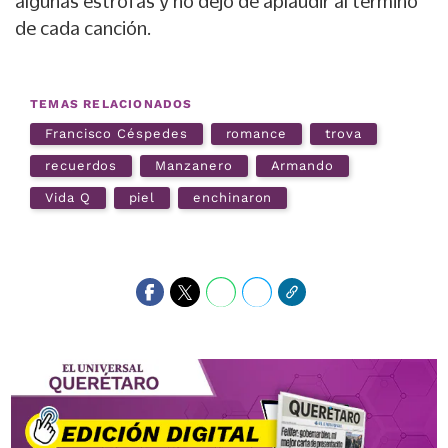
algunas estrofas y no dejó de aplaudir al término
de cada canción.
TEMAS RELACIONADOS
Francisco Céspedes
romance
trova
recuerdos
Manzanero
Armando
Vida Q
piel
enchinaron