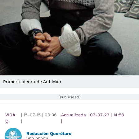
Primera piedra de Ant Man
[Publicidad]
VIDA
|
15-07-15
|
00:36
Actualizada
|
03-07-23
|
14:58
Q
|
|
Redacción Querétaro
VER PERFIL