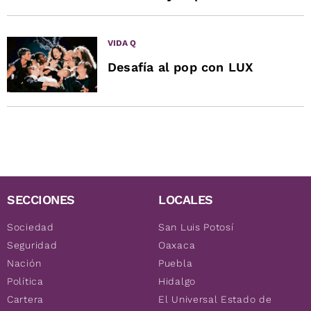
VIDA Q
Desafía al pop con LUX
SECCIONES
LOCALES
Sociedad
San Luis Potosí
Seguridad
Oaxaca
Nación
Puebla
Política
Hidalgo
Cartera
El Universal Estado de