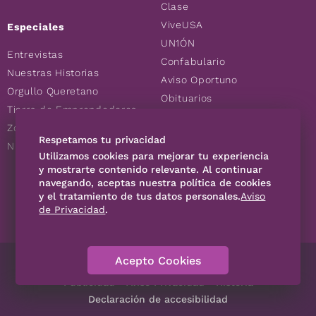
Clase
ViveUSA
Especiales
UN1ÓN
Entrevistas
Confabulario
Nuestras Historias
Aviso Oportuno
Orgullo Queretano
Obituarios
Tierra de Emprendedores
Descuentos
Zoociales
Consultas
Respetamos tu privacidad
Nuevos Queretanos
Utilizamos cookies para mejorar tu experiencia
y mostrarte contenido relevante. Al continuar
SÍGUENOS
navegando, aceptas nuestra política de cookies
y el tratamiento de tus datos personales.
Aviso
de Privacidad
.
Acepto Cookies
Directorio
Contáctanos
Código de Ética
Violencia
Publicidad
Aviso Privacidad
Historia
Declaración de accesibilidad