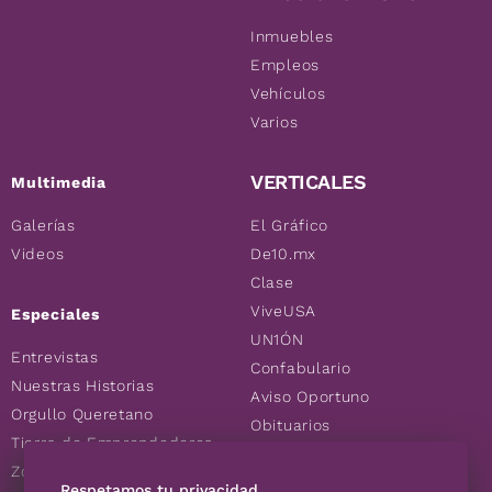
Inmuebles
Empleos
Vehículos
Varios
VERTICALES
Multimedia
Galerías
El Gráfico
Videos
De10.mx
Clase
ViveUSA
Especiales
UN1ÓN
Entrevistas
Confabulario
Nuestras Historias
Aviso Oportuno
Orgullo Queretano
Obituarios
Tierra de Emprendedores
Descuentos
Zoociales
Consultas
Respetamos tu privacidad