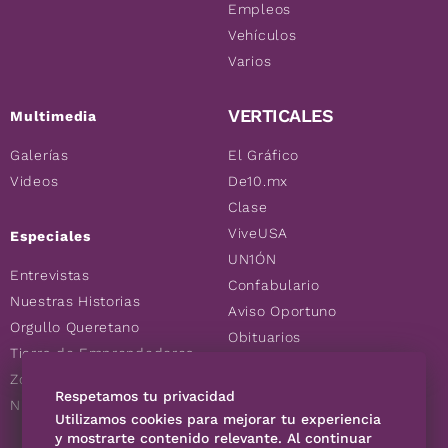
Empleos
Vehículos
Varios
VERTICALES
Multimedia
Galerías
El Gráfico
Videos
De10.mx
Clase
ViveUSA
Especiales
UN1ÓN
Entrevistas
Confabulario
Nuestras Historias
Aviso Oportuno
Orgullo Queretano
Obituarios
Tierra de Emprendedores
Descuentos
Zoociales
Consultas
Respetamos tu privacidad
Nuevos Queretanos
Utilizamos cookies para mejorar tu experiencia
y mostrarte contenido relevante. Al continuar