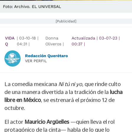
Foto: Archivo. EL UNIVERSAL
[Publicidad]
VIDA
|
03-10-18
|
Donna
Actualizada
|
03-07-23
|
Q
04:31
|
Oliveros |
00:37
|
Redacción Querétaro
VER PERFIL
La comedia mexicana
Ni tú ni yo
, que rinde culto
de una manera divertida a la tradición de la
lucha
libre en México
, se estrenará el próximo 12 de
octubre.
El actor
Mauricio Argüelles
—quien lleva el rol
protagónico de la cinta— habla de lo que lo