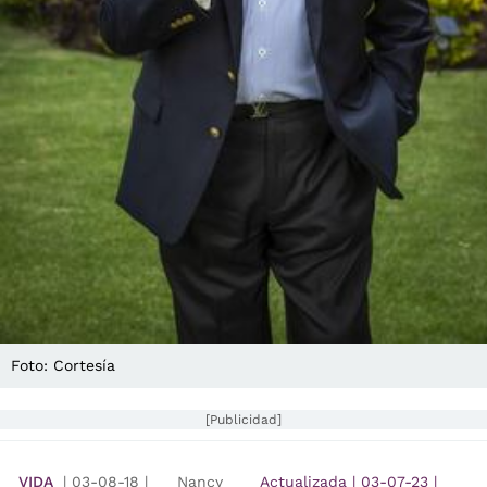
Foto: Cortesía
[Publicidad]
VIDA
|
03-08-18
|
Nancy
Actualizada
|
03-07-23
|