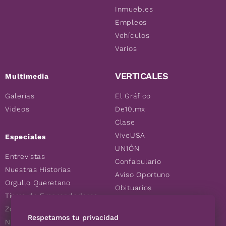
Inmuebles
Empleos
Vehículos
Varios
VERTICALES
Multimedia
Galerías
El Gráfico
Videos
De10.mx
Clase
ViveUSA
Especiales
UN1ÓN
Entrevistas
Confabulario
Nuestras Historias
Aviso Oportuno
Orgullo Queretano
Obituarios
Tierra de Emprendedores
Descuentos
Zoociales
Consultas
Respetamos tu privacidad
Nuevos Queretanos