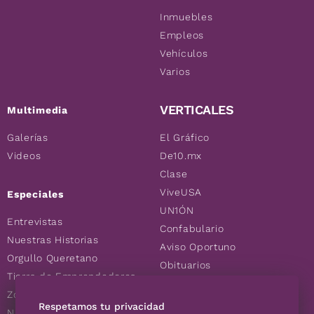
Inmuebles
Empleos
Vehículos
Varios
VERTICALES
Multimedia
Galerías
El Gráfico
Videos
De10.mx
Clase
ViveUSA
Especiales
UN1ÓN
Entrevistas
Confabulario
Nuestras Historias
Aviso Oportuno
Orgullo Queretano
Obituarios
Tierra de Emprendedores
Descuentos
Zoociales
Consultas
Respetamos tu privacidad
Nuevos Queretanos