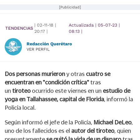
[Publicidad]
|
02-11-18
|
Actualizada
|
05-07-23
|
TENDENCIAS
20:17
|
08:13
|
Redacción Querétaro
VER PERFIL
Dos personas murieron
y otras
cuatro se
encuentran en "condición crítica"
tras
un
tiroteo
ocurrido este viernes en un
estudio de
yoga en Tallahassee, capital de Florida
, informó la
Policía local.
Según informó el jefe de la Policía,
Michael DeLeo
,
uno de los fallecidos es el
autor del tiroteo
, quien
presuntamente
se quitó la vida de un disparo
tras