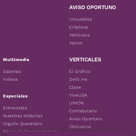
AVISO OPORTUNO
Inmuebles
Empleos
Vehículos
Varios
VERTICALES
Multimedia
Galerías
El Gráfico
Videos
De10.mx
Clase
ViveUSA
Especiales
UN1ÓN
Entrevistas
Confabulario
Nuestras Historias
Aviso Oportuno
Orgullo Queretano
Obituarios
Tierra de Emprendedores
Descuentos