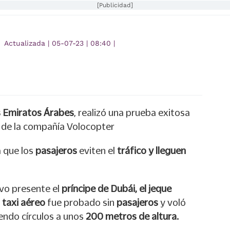
[Publicidad]
Actualizada
|
05-07-23
|
08:40
|
s Emiratos Árabes
, realizó una prueba exitosa
o
de la compañía Volocopter
a que los
pasajeros
eviten el
tráfico y lleguen
uvo presente el
príncipe de Dubái, el jeque
l
taxi aéreo
fue probado sin
pasajeros
y voló
endo círculos a unos
200 metros de altura.