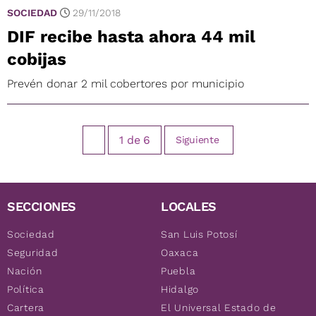
SOCIEDAD
29/11/2018
DIF recibe hasta ahora 44 mil
cobijas
Prevén donar 2 mil cobertores por municipio
1
de
6
Siguiente
SECCIONES
LOCALES
Sociedad
San Luis Potosí
Seguridad
Oaxaca
Nación
Puebla
Política
Hidalgo
Cartera
El Universal Estado de