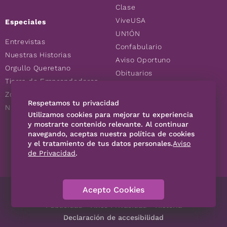
Clase
ViveUSA
Especiales
UN1ÓN
Entrevistas
Confabulario
Nuestras Historias
Aviso Oportuno
Orgullo Queretano
Obituarios
Tierra de Emprendedores
Descuentos
Zoociales
Consultas
Respetamos tu privacidad
Nuevos Queretanos
Utilizamos cookies para mejorar tu experiencia
y mostrarte contenido relevante. Al continuar
SÍGUENOS
navegando, aceptas nuestra política de cookies
y el tratamiento de tus datos personales.
Aviso
de Privacidad
.
Acepto Cookies
Directorio
Contáctanos
Código de Ética
Violencia
Publicidad
Aviso Privacidad
Historia
Declaración de accesibilidad