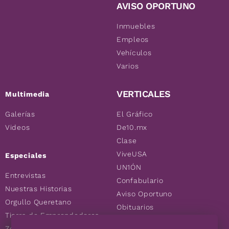
AVISO OPORTUNO
Inmuebles
Empleos
Vehículos
Varios
VERTICALES
Multimedia
Galerías
El Gráfico
Videos
De10.mx
Clase
ViveUSA
Especiales
UN1ÓN
Entrevistas
Confabulario
Nuestras Historias
Aviso Oportuno
Orgullo Queretano
Obituarios
Tierra de Emprendedores
Descuentos
Zoociales