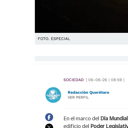
FOTO. ESPECIAL
SOCIEDAD
|
06-06-26
|
08:59
|
Redacción Querétaro
VER PERFIL
En el marco del
Día Mundia
edificio del
Poder Legislati