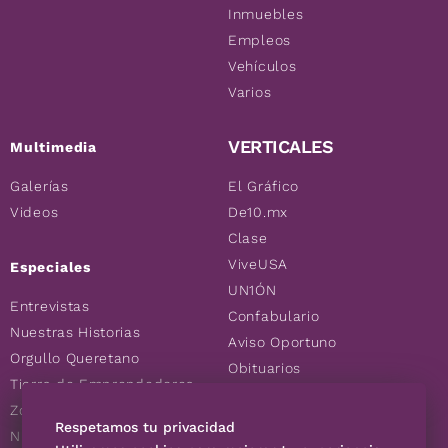
Inmuebles
Empleos
Vehículos
Varios
VERTICALES
Multimedia
Galerías
El Gráfico
Videos
De10.mx
Clase
ViveUSA
Especiales
UN1ÓN
Entrevistas
Confabulario
Nuestras Historias
Aviso Oportuno
Orgullo Queretano
Obituarios
Tierra de Emprendedores
Descuentos
Zoociales
Consultas
Respetamos tu privacidad
Nuevos Queretanos