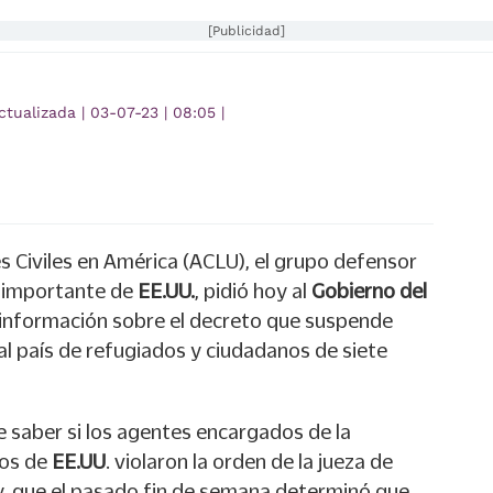
[Publicidad]
ctualizada
|
03-07-23
|
08:05
|
s Civiles en América (ACLU), el grupo defensor
importante de
EE.UU.
, pidió hoy al
Gobierno del
 información sobre el decreto que suspende
l país de refugiados y ciudadanos de siete
e saber si los agentes encargados de la
tos de
EE.UU
. violaron la orden de la jueza de
, que el pasado fin de semana determinó que