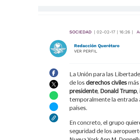
SOCIEDAD
|
02-02-17
|
16:26
|
A
Redacción Querétaro
VER PERFIL
La Unión para las Libertade
de los
derechos civiles
más 
presidente
,
Donald Trump
,
temporalmente la entrada a
países.
En concreto, el grupo quier
seguridad de los aeropuer
Nueva York Ann M. Donnelly