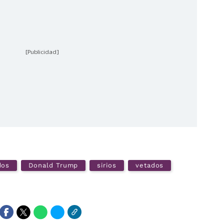
[Publicidad]
dos
Donald Trump
sirios
vetados